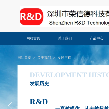
网站首页
关于我们
产品中心
网站首页
关于我们
发展历程
※
※
DEVELOPMENT HIST
发展
历史
R&D
—— 一直被模仿，从未